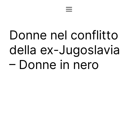
Vai
Menu
al
contenuto
Donne nel conflitto
della ex-Jugoslavia
– Donne in nero