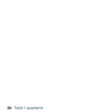
Categorie
Testi I quaderni