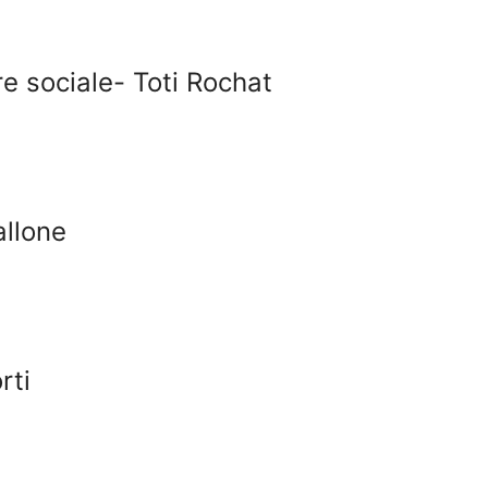
re sociale- Toti Rochat
allone
rti