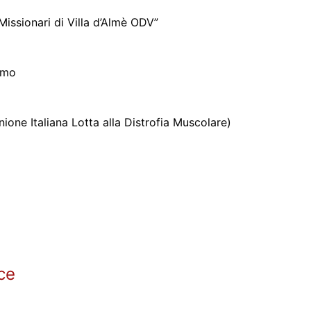
issionari di Villa d’Almè ODV”
amo
one Italiana Lotta alla Distrofia Muscolare)
nce