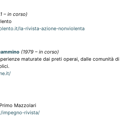
1 – in corso)
lento
ento.it/la-rivista-azione-nonviolenta
 cammino
(1979 – in corso)
esperienze maturate dai preti operai, dalle comunità di
lici.
e.it/
 Primo Mazzolari
t/impegno-rivista/