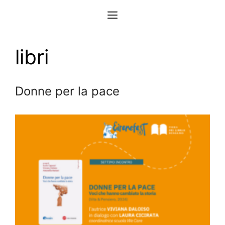
Vai
Menu
al
contenuto
libri
Donne per la pace