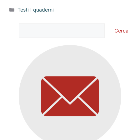
Categorie
Testi I quaderni
Cerca
Cerca