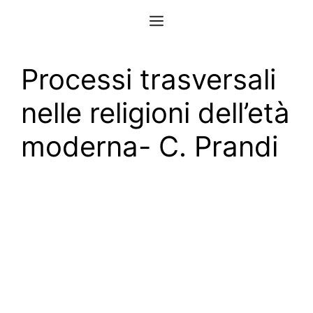
Vai
Menu
al
contenuto
Processi trasversali
nelle religioni dell’età
moderna- C. Prandi