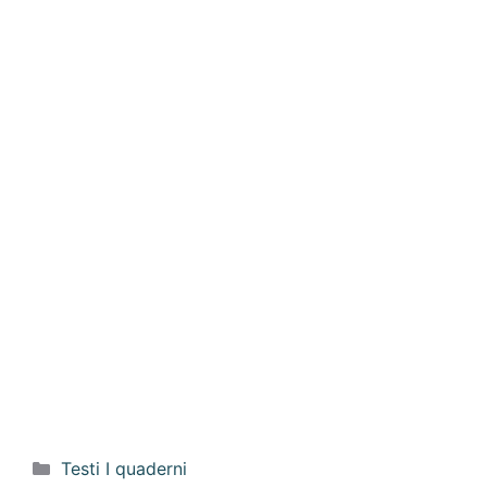
Categorie
Testi I quaderni