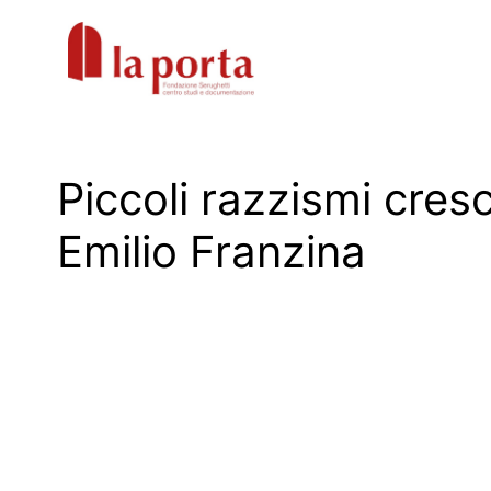
Vai
al
contenuto
Piccoli razzismi cres
Emilio Franzina