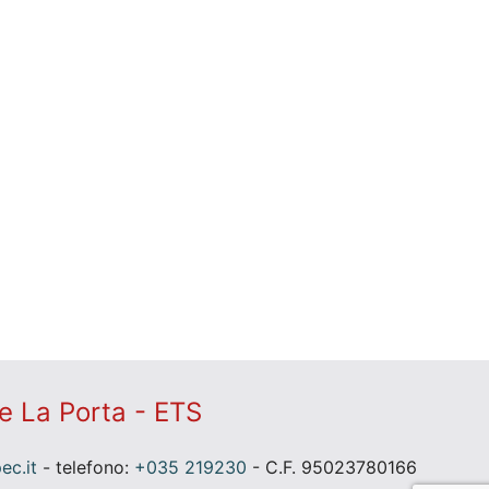
e La Porta - ETS
c.it
- telefono:
+035 219230
- C.F. 95023780166