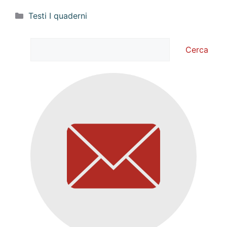
Categorie
Testi I quaderni
Cerca
Cerca