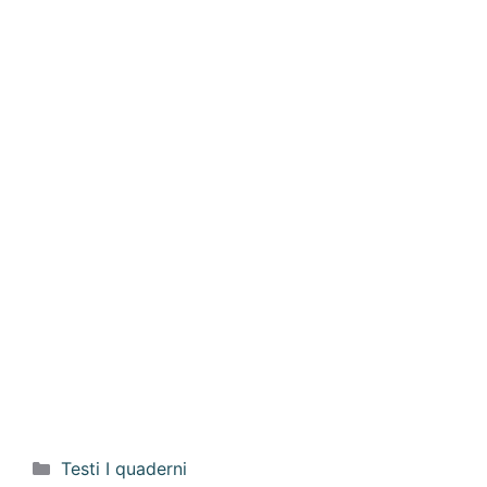
Categorie
Testi I quaderni