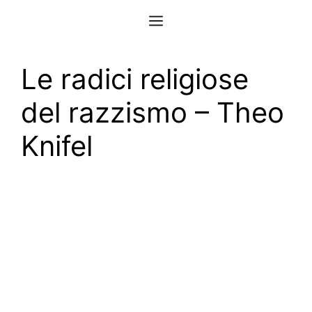
Vai
Menu
al
contenuto
Le radici religiose
del razzismo – Theo
Knifel