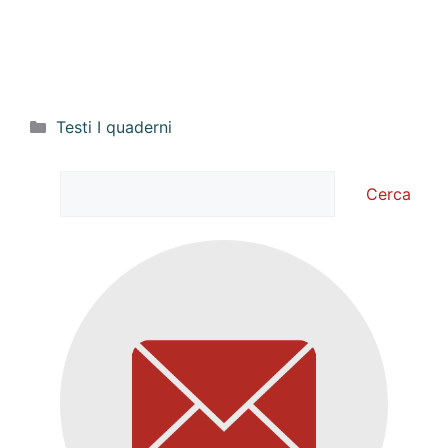
Categorie
Testi I quaderni
Cerca
Cerca