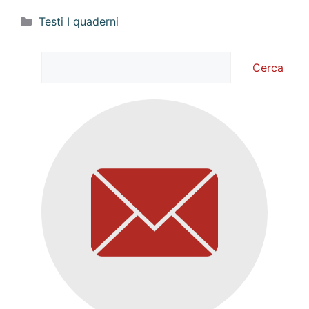
Categorie
Testi I quaderni
Cerca
Cerca