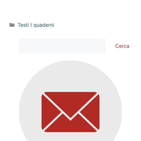
Categorie
Testi I quaderni
Cerca
Cerca