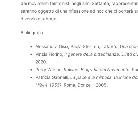
dei movimenti femministi negli anni Settanta, rappresent
saranno oggetto di una riflessione ad hoc che ci porterà anc
divorzio e l’aborto.
Bibliografia
Alessandra Gissi, Paola Stelliferi,
L’aborto. Una stor
Vinzia Fiorino,
Il genere della cittadinanza. Diritti ci
2020.
Perry Willson,
Italiane. Biografia del Novecento
, Ro
Patrizia Gabrielli,
La pace e la mimosa. L’Unione don
(1944-1955)
, Roma, Donzelli, 2005.