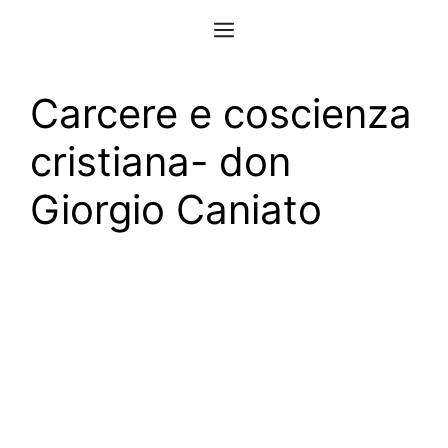
Vai
Menu
al
contenuto
Carcere e coscienza
cristiana- don
Giorgio Caniato