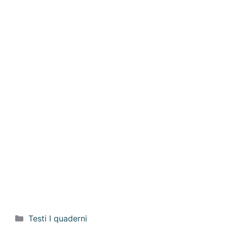
Categorie
Testi I quaderni