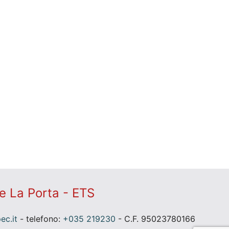
e La Porta - ETS
c.it
- telefono:
+035 219230
- C.F. 95023780166