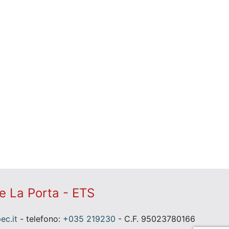
e La Porta - ETS
c.it
- telefono:
+035 219230
- C.F. 95023780166