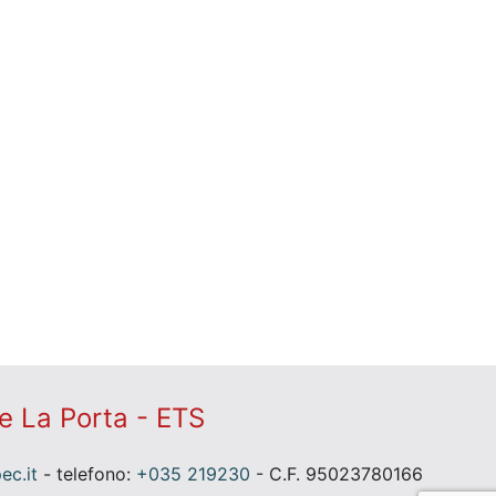
e La Porta - ETS
c.it
- telefono:
+035 219230
- C.F. 95023780166