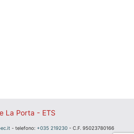
e La Porta - ETS
c.it
- telefono:
+035 219230
- C.F. 95023780166