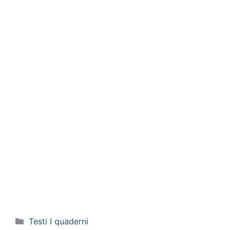
Categorie
Testi I quaderni