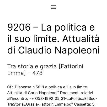
Vai
Menu
al
contenuto
9206 – La politica e
il suo limite. Attualità
di Claudio Napoleoni
Tra storia e grazia [Fattorini
Emma] – 478
Cfr. Dispensa n.58 “La politica e il suo limite.
Attualità di Carlo Napoleoni” Documenti relativi
all’incontro: =» Q58-1992_05_31-LaPoliticaEIlSuo-
TraStoriaEGrazia-FattoriniEmma.pdf Cassetta: S-