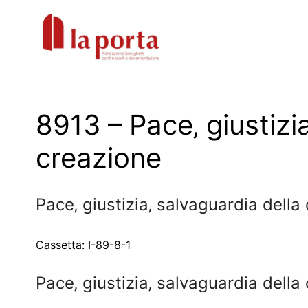
Vai
al
contenuto
8913 – Pace‚ giustizi
creazione
Pace‚ giustizia‚ salvaguardia dell
Cassetta: I-89-8-1
Pace‚ giustizia‚ salvaguardia della