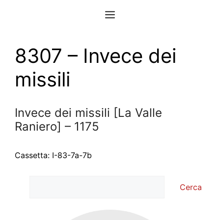
Vai
Menu
al
contenuto
8307 – Invece dei
missili
Invece dei missili [La Valle
Raniero] – 1175
Cassetta: I-83-7a-7b
Cerca
Cerca