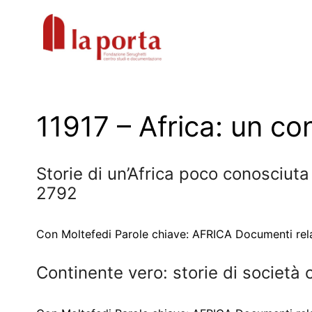
Vai
al
contenuto
11917 – Africa: un co
Storie di un’Africa poco conosciut
2792
Con Moltefedi Parole chiave: AFRICA Documenti relati
Continente vero: storie di società 