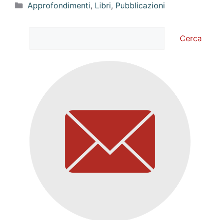
Categorie
Approfondimenti
,
Libri
,
Pubblicazioni
Cerca
Cerca