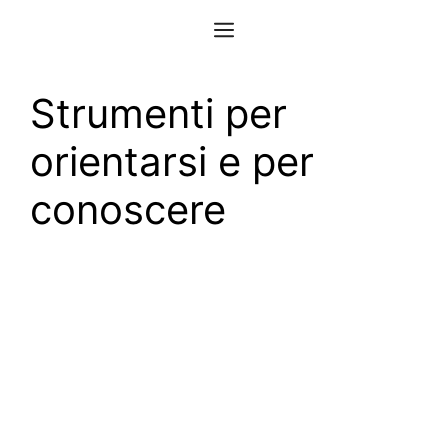
Vai
Menu
al
contenuto
Strumenti per
orientarsi e per
conoscere