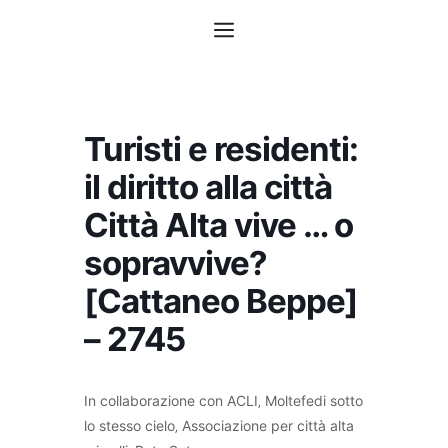
Vai
Menu
al
contenuto
Turisti e residenti:
il diritto alla città
Città Alta vive … o
sopravvive?
[Cattaneo Beppe]
– 2745
In collaborazione con ACLI‚ Moltefedi sotto
lo stesso cielo‚ Associazione per città alta