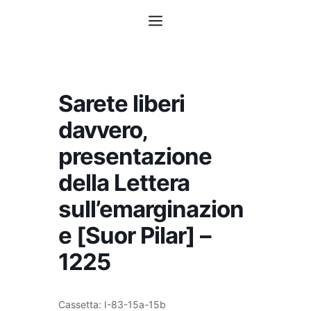
Vai
Menu
al
contenuto
Sarete liberi
davvero‚
presentazione
della Lettera
sull’emarginazion
e [Suor Pilar] –
1225
Cassetta: I-83-15a-15b