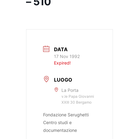
– 510
DATA
17 Nov 1992
Expired!
LUOGO
La Porta
v.le Papa Giovanni
XXIII 30 Bergamo
Fondazione Serughetti
Centro studi e
documentazione