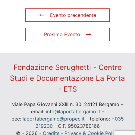
Evento precendente
Prosimo Evento
Fondazione Serughetti - Centro
Studi e Documentazione La Porta
- ETS
viale Papa Giovanni XXIII n. 30, 24121 Bergamo -
email:
info@laportabergamo.it
-
pec:
laportabergamo@propec.it
- telefono:
+035
219230
- C.F. 95023780166
© - 2026 -
Credits
-
Privacy & Cookie Policy