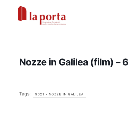
Vai
al
contenuto
Nozze in Galilea (film) – 
Tags:
9021 - NOZZE IN GALILEA