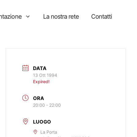
tazione
La nostra rete
Contatti
DATA
13 Ott 1994
Expired!
ORA
20:00 - 22:00
LUOGO
La Porta