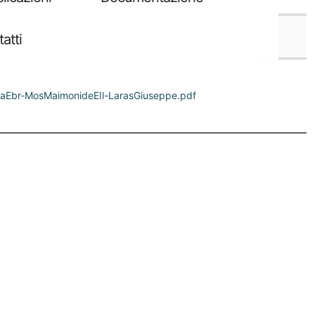
raEbr-MosMaimonideEIl-LarasGiuseppe.pdf