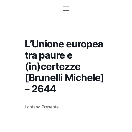
Vai
Menu
al
contenuto
L’Unione europea
tra paure e
(in)certezze
[Brunelli Michele]
– 2644
Lontano Presente