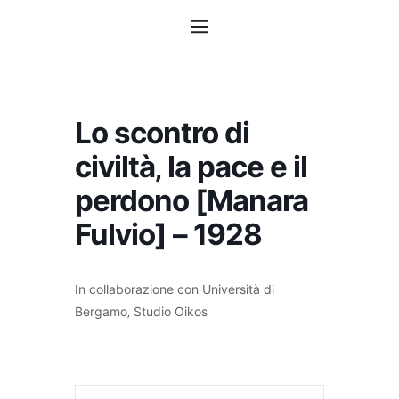
Vai
Menu
al
contenuto
Lo scontro di
civiltà‚ la pace e il
perdono [Manara
Fulvio] – 1928
In collaborazione con Università di
Bergamo‚ Studio Oikos