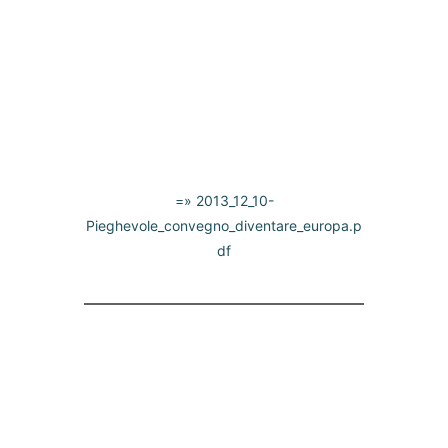
=» 2013_12_10-
Pieghevole_convegno_diventare_europa.p
df