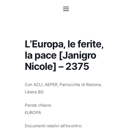
Vai
Menu
al
contenuto
L’Europa‚ le ferite‚
la pace [Janigro
Nicole] – 2375
Con ACLI‚ AEPER‚ Parrocchia di Redona‚
Libera BG
Parole chiave:
EUROPA
Documenti relativi all’incontro: