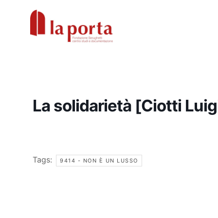
Vai
al
contenuto
La solidarietà [Ciotti Lui
Tags:
9414 - NON È UN LUSSO