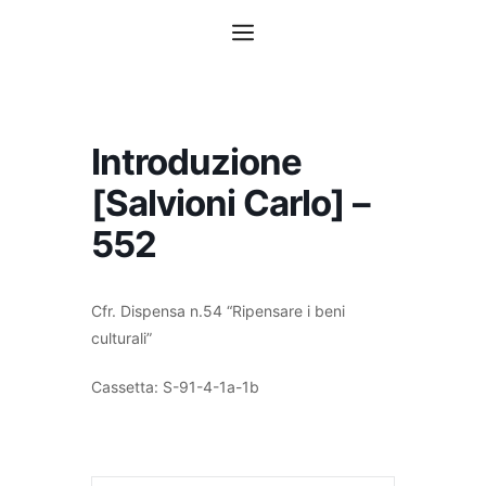
Vai
Menu
al
contenuto
Introduzione
[Salvioni Carlo] –
552
Cfr. Dispensa n.54 “Ripensare i beni
culturali”
Cassetta: S-91-4-1a-1b