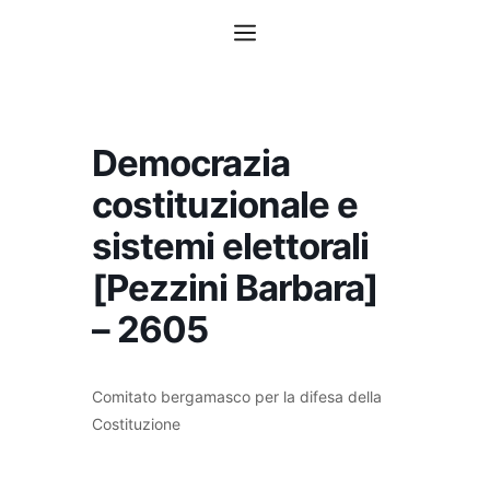
Vai
Menu
al
contenuto
Democrazia
costituzionale e
sistemi elettorali
[Pezzini Barbara]
– 2605
Comitato bergamasco per la difesa della
Costituzione