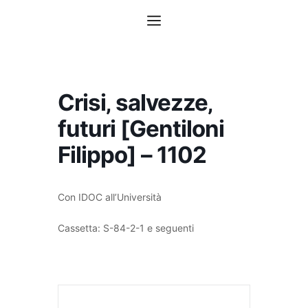
Vai
Menu
al
contenuto
Crisi‚ salvezze‚
futuri [Gentiloni
Filippo] – 1102
Con IDOC all’Università
Cassetta: S-84-2-1 e seguenti