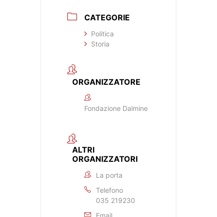
CATEGORIE
Politica
Storia
ORGANIZZATORE
Fondazione Dalmine
ALTRI
ORGANIZZATORI
La porta
Telefono
035 219230
Email