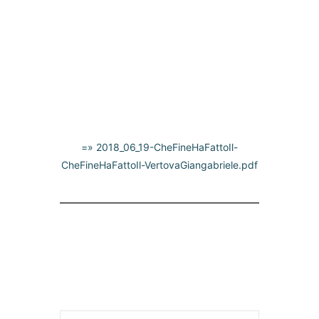
=» 2018_06_19-CheFineHaFattoIl-
CheFineHaFattoIl-VertovaGiangabriele.pdf