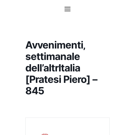
Vai
Menu
al
contenuto
Avvenimenti‚
settimanale
dell’altrItalia
[Pratesi Piero] –
845