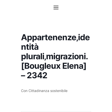
Vai
Menu
al
contenuto
Appartenenze‚ide
ntità
plurali‚migrazioni.
[Bougleux Elena]
– 2342
Con Cittadinanza sostenibile