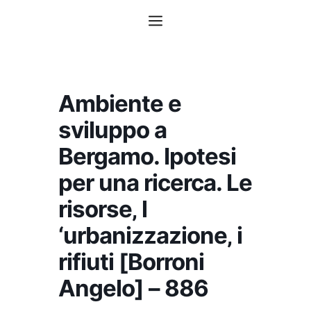
Vai
Menu
al
contenuto
Ambiente e
sviluppo a
Bergamo. Ipotesi
per una ricerca. Le
risorse‚ l
‘urbanizzazione‚ i
rifiuti [Borroni
Angelo] – 886