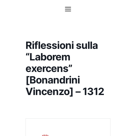
Vai
Menu
al
contenuto
Riflessioni sulla
“Laborem
exercens”
[Bonandrini
Vincenzo] – 1312