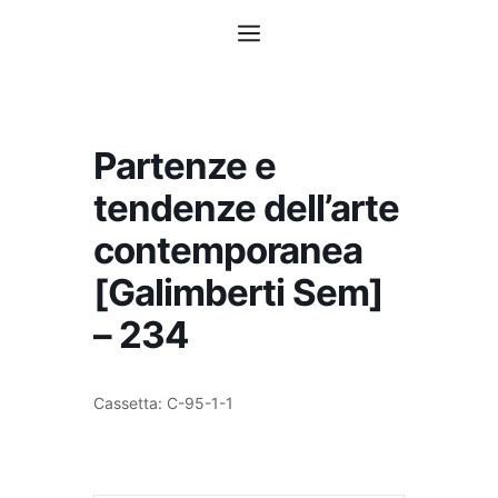
Vai
Menu
al
contenuto
Partenze e
tendenze dell’arte
contemporanea
[Galimberti Sem]
– 234
Cassetta: C-95-1-1