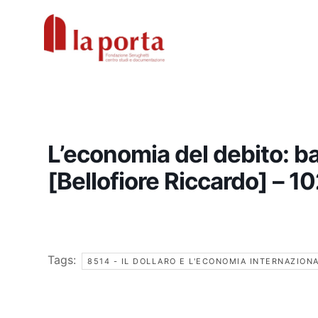
Vai
al
contenuto
L’economia del debito: b
[Bellofiore Riccardo] – 1
Tags:
8514 - IL DOLLARO E L'ECONOMIA INTERNAZION