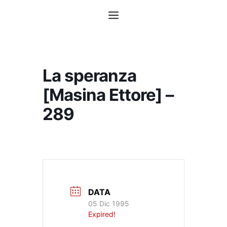
Vai
Menu
al
contenuto
La speranza
[Masina Ettore] –
289
DATA
05 Dic 1995
Expired!