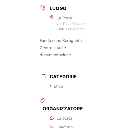
LUOGO
La Porta
v.le Papa Giovanni
XXIII 30 Bergamo
Fondazione Serughetti
Centro studi e
documentazione
CATEGORIE
Etica
ORGANIZZATORE
La porta
Telefono