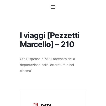
Vai
Menu
al
contenuto
I viaggi [Pezzetti
Marcello] – 210
Cfr. Dispensa n.73 “Il racconto della
deportazione nella letteratura e nel
cinema”
DATA