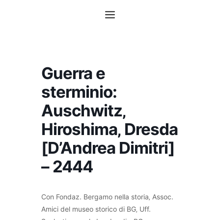
Vai
Menu
al
contenuto
Guerra e
sterminio:
Auschwitz‚
Hiroshima‚ Dresda
[D’Andrea Dimitri]
– 2444
Con Fondaz. Bergamo nella storia‚ Assoc.
Amici del museo storico di BG‚ Uff.